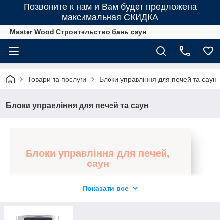
Позвоните к нам и Вам будет предложена
максимальная СКИДКА
Master Wood Строительство бань саун
Товари та послуги
Блоки управління для печей та саун
Блоки управління для печей та саун
Блоки управління для печей,
саун
Найкращі умови придбання блоків
Показати все
управління для печей і саун!
Зручні та ефективні дистанційні пульти, а
також керуючі блоки, що дозволяють