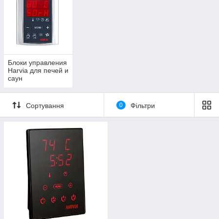
проводити регулювання роботи електричного
обладнання у сучасних лазнях і саунах.
Призначені для проведення дистанційного
зміни таких кліматичних показників, як
температура і вологість. Можуть мати виносну
або стаціонарну конфігурацію. На
пропоноване устаткування поширюється дія
Блоки управления
Harvia для печей и
офіційної гарантії від виробника.
саун
Перейти в каталог продукції
Сортування
0
Фільтри