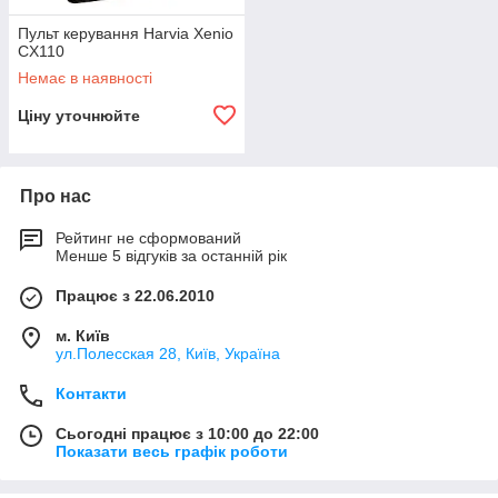
Пульти регулювання клімату від
Пульт керування Harvia Xenio
перевірених виробників
CX110
Немає в наявності
Ціну уточнюйте
Про нас
Рейтинг не сформований
Менше 5 відгуків за останній рік
Працює з 22.06.2010
м. Київ
ул.Полесская 28, Київ, Україна
Блоки управління печей і саун Harvia
Контакти
Мають накладної тип терморегулятора. Ідеально
Сьогодні працює з 10:00 до 22:00
підходять для регулювання температури і вологості в
Показати весь графік роботи
парильному приміщенні. Дозволяють здійснювати
контроль рівня температури в широкому діапазоні — від