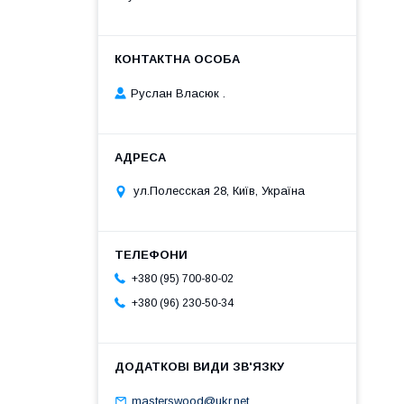
Руслан Власюк .
ул.Полесская 28, Київ, Україна
+380 (95) 700-80-02
+380 (96) 230-50-34
masterswood@ukr.net